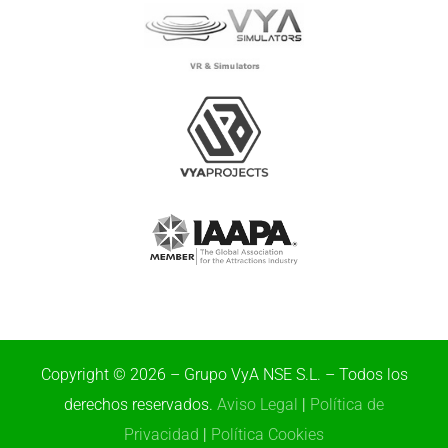
Copyright © 2026 – Grupo VyA NSE S.L. – Todos los
derechos reservados.
Aviso Legal
|
Política de
Privacidad
|
Política Cookies