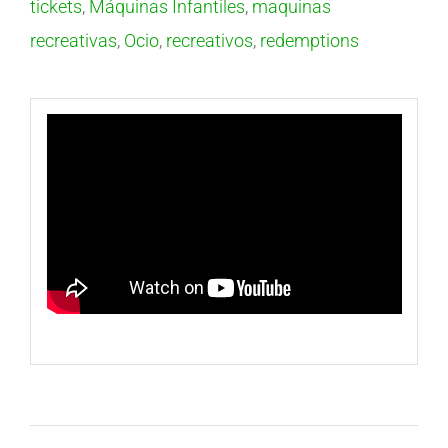
tickets
,
Máquinas Infantiles
,
maquinas
recreativas
,
Ocio
,
recreativos
,
redemptions