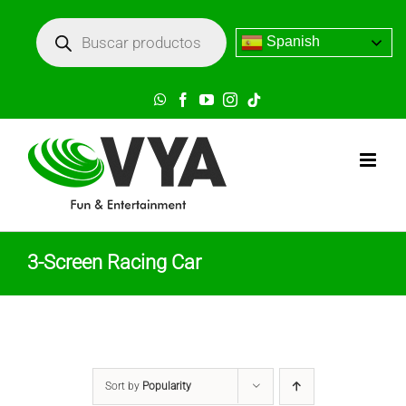
Skip
Búsqueda
de
Spanish
to
productos
content
WhatsApp
Facebook
YouTube
Instagram
Tik
Tok
3-Screen Racing Car
Sort by
Popularity